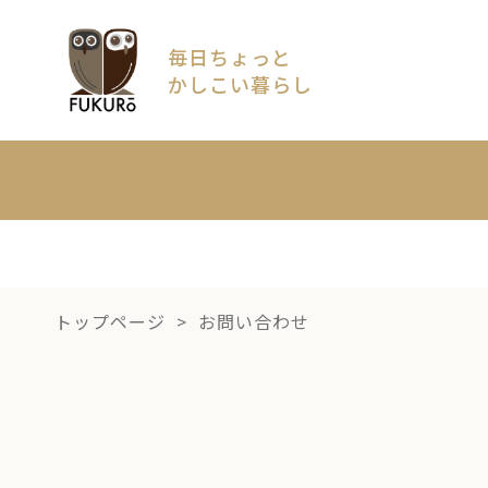
毎日ちょっと
かしこい暮らし
キッズ・ベ
フード・飲
期間限
レディー
トップページ
お問い合わせ
ビー
食店
定
ョン